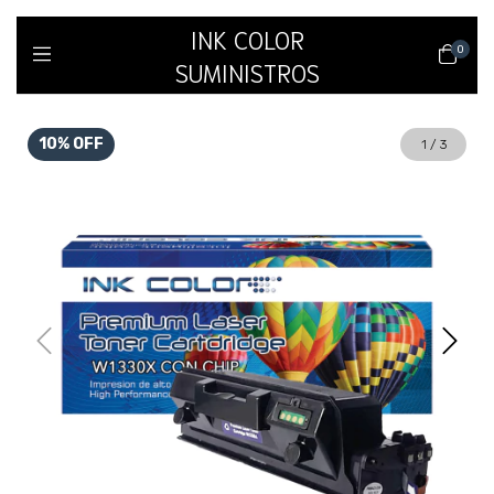
INK COLOR
0
SUMINISTROS
10
%
OFF
1
/
3