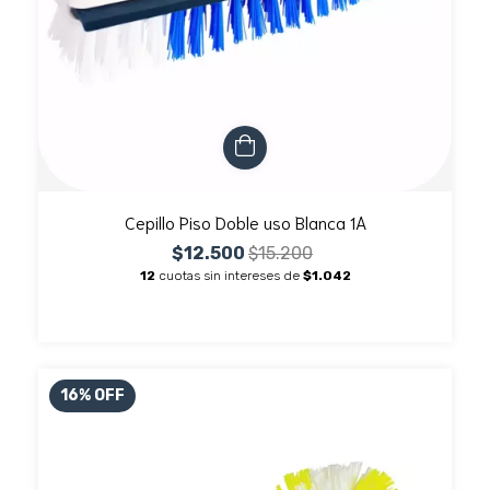
Cepillo Piso Doble uso Blanca 1A
$12.500
$15.200
12
cuotas sin intereses de
$1.042
16
%
OFF