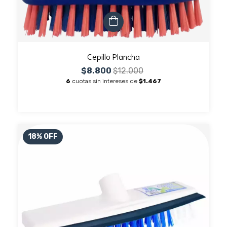
Cepillo Plancha
$8.800
$12.000
6
cuotas sin intereses de
$1.467
18
%
OFF