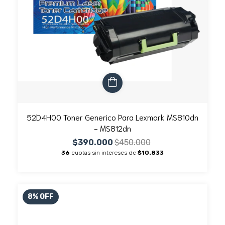
52D4H00 Toner Generico Para Lexmark MS810dn
- MS812dn
$390.000
$450.000
36
cuotas sin intereses de
$10.833
8
%
OFF