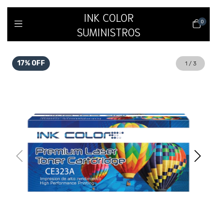
INK COLOR
0
SUMINISTROS
17
%
OFF
1
/
3