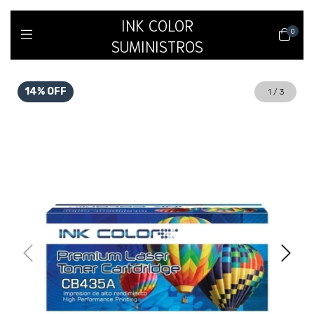
INK COLOR
0
SUMINISTROS
14
%
OFF
1
/
3