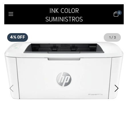
INK COLOR
0
SUMINISTROS
4
%
OFF
1
/
3