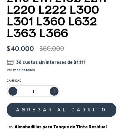
L220 L222 L300
L301 L360 L632
L363 L366
$40.000
$60.000
36
cuotas sin intereses de
$1.111
Ver más detalles
CANTIDAD
Las
Almohadillas para Tanque de Tinta Residual