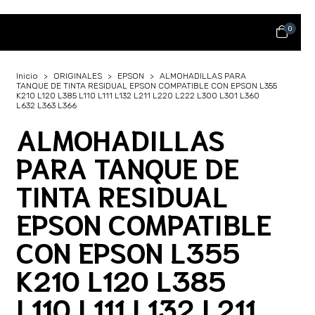
0
Inicio
>
ORIGINALES
>
EPSON
>
ALMOHADILLAS PARA
TANQUE DE TINTA RESIDUAL EPSON COMPATIBLE CON EPSON L355
K210 L120 L385 L110 L111 L132 L211 L220 L222 L300 L301 L360
L632 L363 L366
ALMOHADILLAS
PARA TANQUE DE
TINTA RESIDUAL
EPSON COMPATIBLE
CON EPSON L355
K210 L120 L385
L110 L111 L132 L211