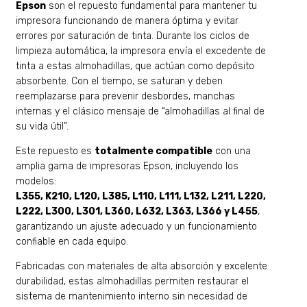
Epson
son el repuesto fundamental para mantener tu
impresora funcionando de manera óptima y evitar
errores por saturación de tinta. Durante los ciclos de
limpieza automática, la impresora envía el excedente de
tinta a estas almohadillas, que actúan como depósito
absorbente. Con el tiempo, se saturan y deben
reemplazarse para prevenir desbordes, manchas
internas y el clásico mensaje de “almohadillas al final de
su vida útil”.
Este repuesto es
totalmente compatible
con una
amplia gama de impresoras Epson, incluyendo los
modelos:
L355, K210, L120, L385, L110, L111, L132, L211, L220,
L222, L300, L301, L360, L632, L363, L366 y L455
,
garantizando un ajuste adecuado y un funcionamiento
confiable en cada equipo.
Fabricadas con materiales de alta absorción y excelente
durabilidad, estas almohadillas permiten restaurar el
sistema de mantenimiento interno sin necesidad de