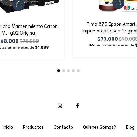
Tinta 673 Epson Amarill
tucho Mantenimiento Canon
Impresoras Epson Origina
Mc-g02 Original
L800 L805 L810 L850 L
$77.000
$90.00
$68.000
$98.000
Unidad
36
cuotas sin intereses de
tas sin intereses de
$1.889
Inicio
Productos
Contacto
Quienes Somos?
Blog