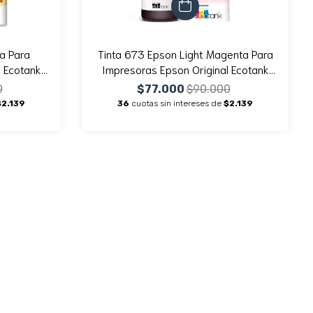
a Para
Tinta 673 Epson Light Magenta Para
l Ecotank
Impresoras Epson Original Ecotank
1800 X1
L800 L805 L810 L850 L1800 X1
0
$77.000
$90.000
Unidad
$2.139
36
cuotas sin intereses de
$2.139