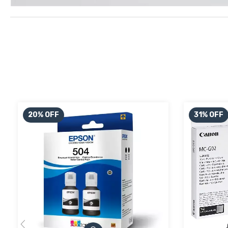
20
%
OFF
31
%
OFF