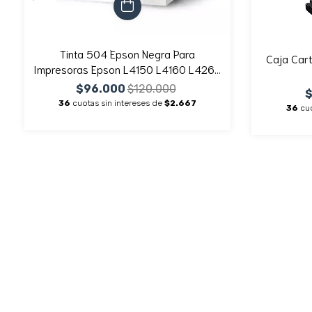
Tinta 504 Epson Negra Para
Caja Car
Impresoras Epson L4150 L4160 L4260
L6161 L6270 L14150 X2 Unidades
$96.000
$120.000
36
cuotas sin intereses de
$2.667
36
cuo