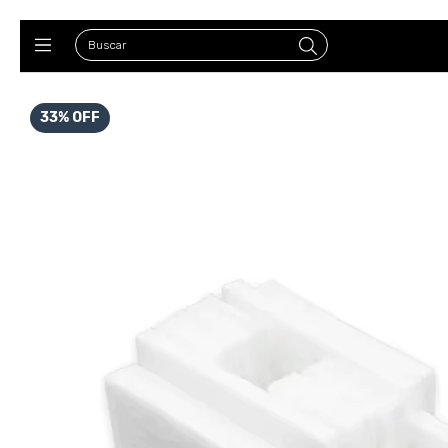
33
%
OFF